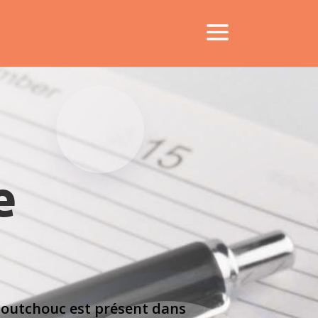
e
caoutchouc est présent dans