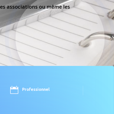
 des associations ou même les

Professionnel